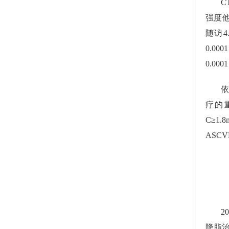
C
强度他
随访
0.0
0.0
依
疗的
C≥1
ASC
2
降脂