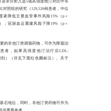
T荟萃分析入选5项高强度他汀对比中等
比对照组的研究（129,526例患者，中位
显著降低主要血管事件风险15%（p＜
01）；冠脉血运重建风险下降19%（p＜
重要的非他汀类调脂药物，可作为降脂治
D患者，如果高强度他汀治疗后LDL-
9抑制剂）（详见下图红色圈标注）。关于
一线基石地位，同时，非他汀类药物可作为
提供重要参考。