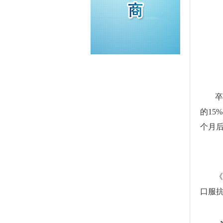
卒
的15
个月
《
口服抗