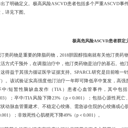
出了明确定义。极高风险ASCVD患者包括多个严重ASCVD事件
素，详见下图。
极高危风险ASCVD患者群定
汀类药物是重要的降脂药物，2018胆固醇指南就有关他汀类药物
生活方式干预外，在调脂治疗中，他汀类药物是治疗的基石。他
，这得益于其强力循证医学证据支持。SPARCL研究是目前唯一
CT）。该试验证实高强度他汀治疗一年即可降低卒中复发，高强
卒中/短暂性脑缺血发作（TIA）患者心血管事件，其中包括
0.03）；卒中/TIA风险下降23%（p＜0.001）；包括心
冠状动脉血管重建术、不稳定心绞痛、需急诊住院的心绞痛或心肌
0.001）；非致死性心肌梗死下降49%（p＜0.001）。