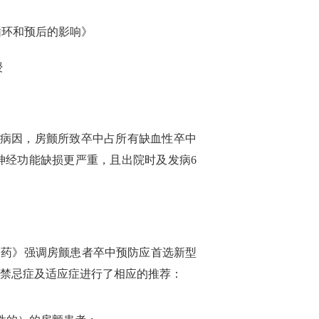
循环和预后的影响》
授
要病因，房颤所致卒中占所有缺血性卒中
时神经功能缺损更严重，且出院时及发病6
抗凝药》强调房颤患者卒中预防应首选新型
C的禁忌症及适应症进行了相应的推荐：