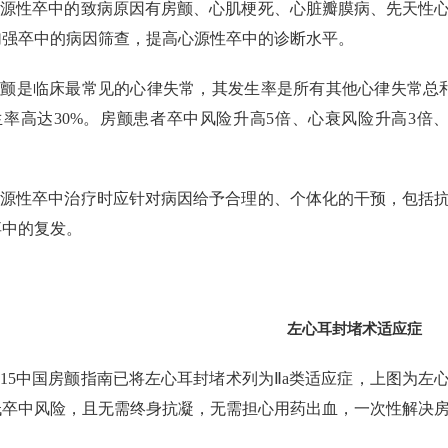
心源性卒中的致病原因有房颤、心肌梗死、心脏瓣膜病、先天性
加强卒中的病因筛查，提高心源性卒中的诊断水平。
颤是临床最常见的心律失常，其发生率是所有其他心律失常总和
生率高达30%。房颤患者卒中风险升高5倍、心衰风险升高3倍
心源性卒中治疗时应针对病因给予合理的、个体化的干预，包括
卒中的复发。
左心耳封堵术适应症
015中国房颤指南已将左心耳封堵术列为Ⅱa类适应症，上图为
低卒中风险，且无需终身抗凝，无需担心用药出血，一次性解决