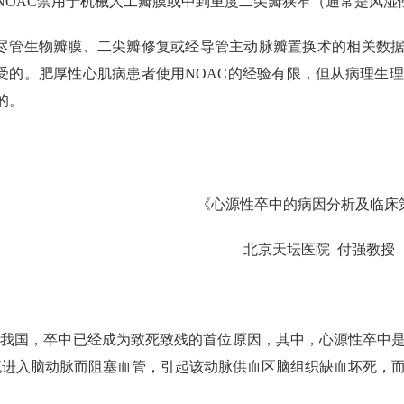
NOAC禁用于机械人工瓣膜或中到重度二尖瓣狭窄（通常是风湿
尽管生物瓣膜、二尖瓣修复或经导管主动脉瓣置换术的相关数据
受的。肥厚性心肌病患者使用NOAC的经验有限，但从病理生
的。
《心源性卒中的病因分析及临床
北京天坛医院 付强教授
在我国，卒中已经成为致死致残的首位原因，其中，心源性卒中
流进入脑动脉而阻塞血管，引起该动脉供血区脑组织缺血坏死，