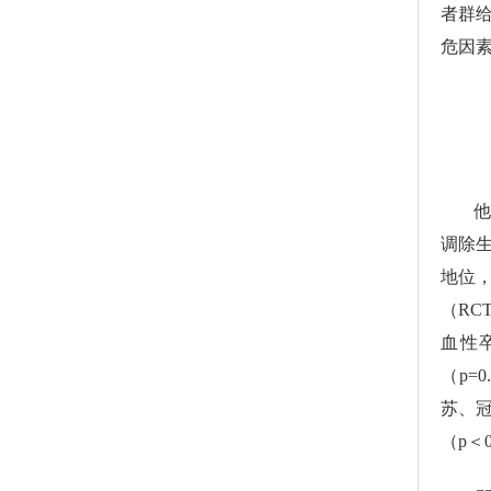
者群给
危因
他
调除
地位
（R
血性
（p=
苏、
（p＜