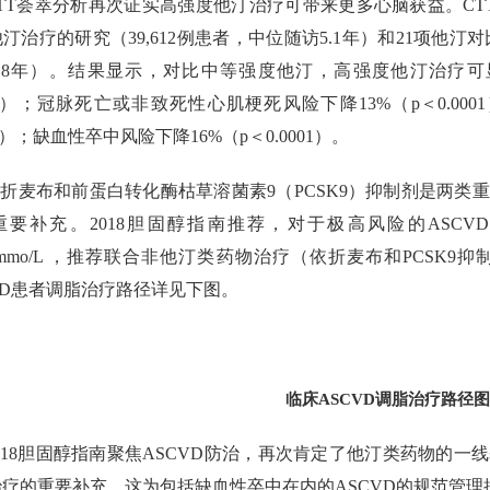
TT荟萃分析再次证实高强度他汀治疗可带来更多心脑获益。CT
汀治疗的研究（39,612例患者，中位随访5.1年）和21项他汀对
4.8年）。结果显示，对比中等强度他汀，高强度他汀治疗可
001）；冠脉死亡或非致死性心肌梗死风险下降13%（p＜0.00
001）；缺血性卒中风险下降16%（p＜0.0001）。
折麦布和前蛋白转化酶枯草溶菌素9（PCSK9）抑制剂是两类
重要补充。2018胆固醇指南推荐，对于极高风险的ASCV
.8mmo/L ，推荐联合非他汀类药物治疗（依折麦布和PCSK
VD患者调脂治疗路径详见下图。
临床ASCVD调脂治疗路径图
018胆固醇指南聚焦ASCVD防治，再次肯定了他汀类药物的
治疗的重要补充，这为包括缺血性卒中在内的ASCVD的规范管理