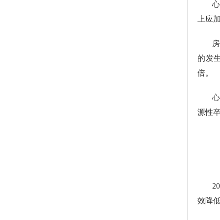
上应
房
的发
倍。
源性
2
效降